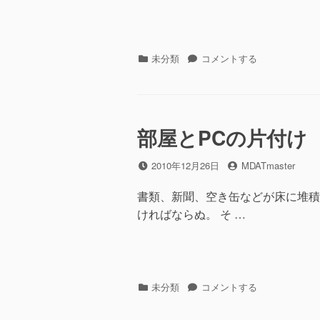
カ
未分類
年
コメントする
テ
末
ゴ
の
リ
仕
ー
事
部屋とPCの片付け
に
投
2010年12月26日
投
MDATmaster
稿
稿
日
者
書類、新聞、空き缶などが床に堆積
ければならぬ。 そ …
カ
未分類
部
コメントする
テ
屋
ゴ
と