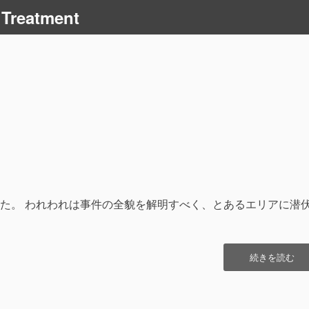
 Treatment
た。 われわれは事件の全貌を解明すべく、とあるエリアに潜
“連
続きを読む
続
殺
傷