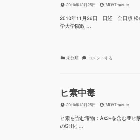
に
投
2010年12月25日
投
MDATmaster
稿
稿
日
者
2010年11月26日 日経 全日版
学大学院政 …
カ
未分類
経
コメントする
テ
済
ゴ
教
リ
室
ー
公
ヒ素中毒
立
病
院
投
2010年12月25日
投
MDATmaster
の
稿
稿
構
日
者
ヒ素を含む毒物：As3+を含む亜ヒ酸
造
のSH化 …
改
革
へ