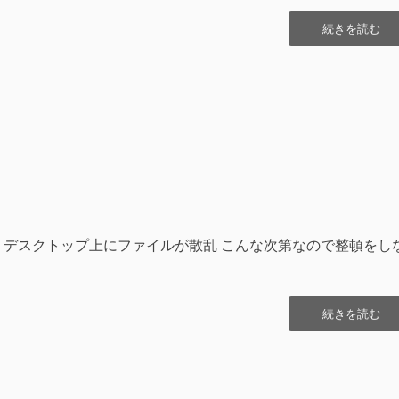
“年
続きを読む
末
の
仕
事”の
 デスクトップ上にファイルが散乱 こんな次第なので整頓をし
“部
続きを読む
屋
と
PC
の