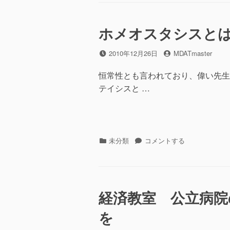
リ
PC
ー
の
ホメオスタシスと
片
付
け
投
2010年12月26日
投
MDATmaster
に
稿
稿
日
者
恒常性とも言われており、偉い先生が
テイシスと …
カ
未分類
ホ
コメントする
テ
メ
ゴ
オ
リ
ス
ー
タ
経済教室 公立病院
シ
ス
を
と
は