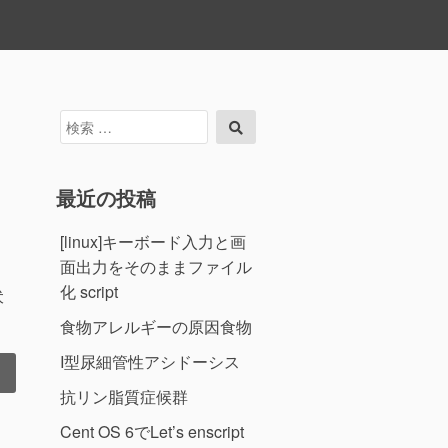
検
検
索
索
対
象:
最近の投稿
[linux]キーボード入力と画
面出力をそのままファイル
化 script
伏
食物アレルギーの原因食物
I型尿細管性アシドーシス
抗リン脂質症候群
Cent OS 6でLet’s enscript