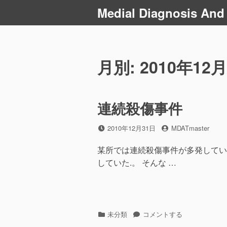
コ
Medial Diagnosis And
ン
テ
ン
ツ
月別: 2010年12月
へ
ス
キ
連続殺傷事件
ッ
プ
投
2010年12月31日
投
MDATmaster
稿
稿
日
者
某所では連続殺傷事件が多発してい
していた.。 そんな …
カ
未分類
連
コメントする
テ
続