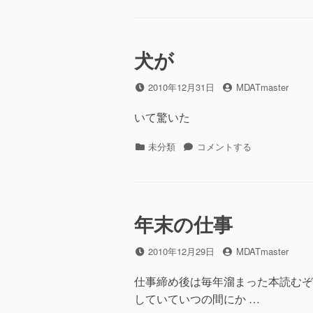
ゴ
殺
リ
傷
ー
事
犬が
件
に
投
2010年12月31日
投
MDATmaster
稿
稿
日
者
いて驚いた
カ
未分類
犬
コメントする
テ
が
ゴ
に
リ
ー
年末の仕事
投
2010年12月29日
投
MDATmaster
稿
稿
日
者
仕事締め後は毎年溜まった本読むぞ
していていつの間にか …