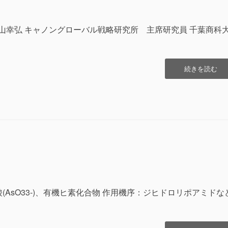
 松山幸弘 キャノングローバル戦略研究所 主席研究員 千葉商科
“経
続きを読む
済
教
室
公
立
病
院
の
構
造
改
革
(AsO33-)、有機ヒ素化合物 作用機序：ジヒドロリポアミドな
へ
地
域