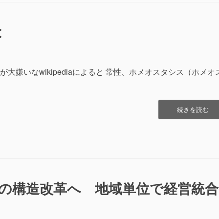
片
付
け”の
は
大嫌いなwikipediaによると 常性、ホメオスタシス（ホメオ
“ホ
続きを読む
メ
オ
ス
タ
シ
ス
と
の構造改革へ 地域単位で経営統合
は”の