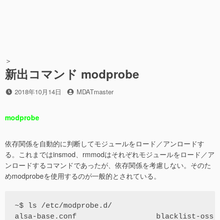
＞
新出コマンド modprobe
投
2018年10月14日
投
MDATmaster
稿
稿
日
者
modprobe
依存関係を自動的に判断してモジュールをロード／アンロードす
る。これまではinsmod、rmmodはそれぞれモジュールをロード／ア
ンロードするコマンドであったが、依存関係を考慮しない。そのた
めmodprobeを使用するのが一般的とされている。
~$ ls /etc/modprobe.d/

alsa-base.conf                  blacklist-oss.c