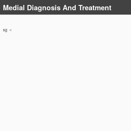
コ
Medial Diagnosis And Treatment
ン
テ
ン
ツ
sg ＜
へ
ス
キ
ッ
プ