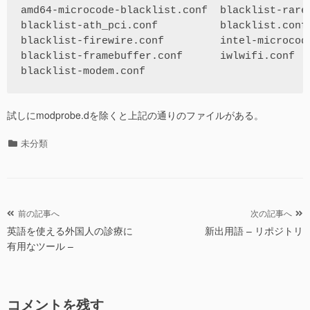
amd64-microcode-blacklist.conf  blacklist-rare-
blacklist-ath_pci.conf          blacklist.conf

blacklist-firewire.conf         intel-microcode
blacklist-framebuffer.conf      iwlwifi.conf

blacklist-modem.conf
試しにmodprobe.dを除くと上記の通りのファイルがある。
カ
未分類
テ
ゴ
リ
ー
前の記事へ
次の記事へ
投
英語を使える外国人の診療に
新出用語 – リポジトリ
稿
有用なツール –
ナ
ビ
コメントを残す
ゲ