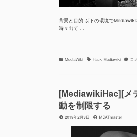
背景と目的 以下の環境でMediaw
時々出て …
カ
MediaWiki
タ
Hack
Mediawiki
[Me
コ
テ
グ
時
ゴ
PH
リ
の
ー
エ
[MediawikiH
ラ
ー
動を制限する
が
で
て
投
2019年2月3日
投
MDATmaster
CS
稿
稿
が
日
者
適