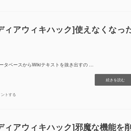
機
能
低
下
ac][メディアウィキハック]使えなくなっ
し
た
あ
な
た
必
 1.15.1でデータベースからWikiテキストを抜き出すの …
見。
PHP
で
“[MediawikiHac
続きを読む
忘
[メ
れ
デ
が
diawikiHac]
メントする
ィ
ち
ア
な
ウ
コ
ィ
マ
キ
ン
ac][メディアウィキハック]邪魔な機能を
ハ
ド”の