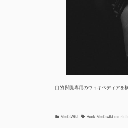
目的 閲覧専用のウィキペディアを構築する 環境 
カ
MediaWiki
タ
Hack
Mediawiki
restricti
テ
グ
ゴ