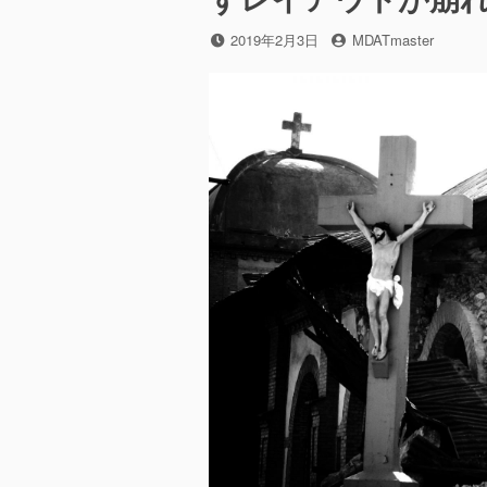
ハ
ッ
投
2019年2月3日
投
MDATmaster
ク]
稿
稿
邪
日
者
魔
な
機
能
を
削
除
改
変
し
ま
す
に