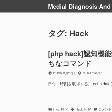
コ
Medial Diagnosis And
ン
テ
ン
ツ
タグ: Hack
へ
ス
キ
[php hack]認
ッ
プ
ちなコマンド
投
2019年3月27日
投
MDATmaster
稿
稿
日
者
日付、時刻を取得する。 echo date(“Y
カ
linux
PHP
タ
Hack
PHP
[php
コメント