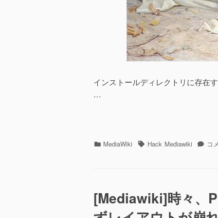
インストールディレクトリに存在する謎の
…
カ
MediaWiki
タ
Hack
Mediawiki
[Me
コ
テ
グ
[メ
ゴ
デ
リ
ィ
ー
ア
[Mediawiki]
ウ
ィ
ずレイアウトが崩
キ