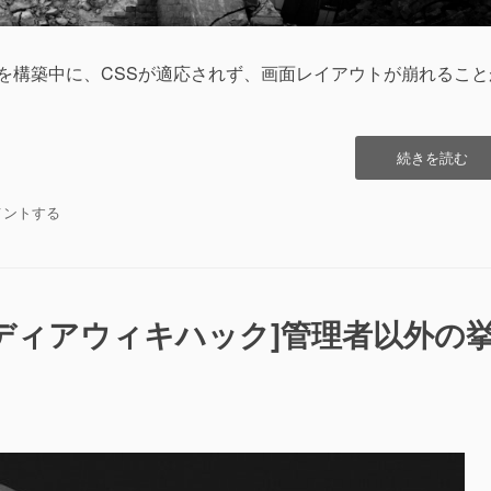
ikiを構築中に、CSSが適応されず、画面レイアウトが崩れること
“[Mediawiki]
続きを読む
時々、
PHP
diawiki]
メントする
の
々、
エ
P
ラ
ー
が
ac][メディアウィキハック]管理者以外の
で
て
CSS
が
適
S
応
さ
れ