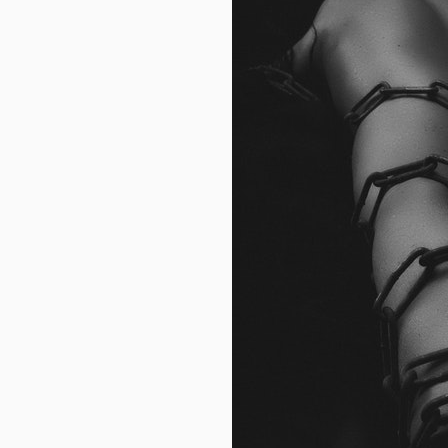
応
さ
れ
ず
レ
イ
ア
ウ
ト
が
崩
れ
る
こ
と
が
あ
る
に