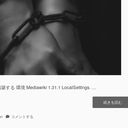
Mediawiki 1.31.1 LocalSettings. …
“[MediawikiHac
続きを読む
[メ
デ
on
[MediawikiHac]
コメントする
ィ
[メ
ア
デ