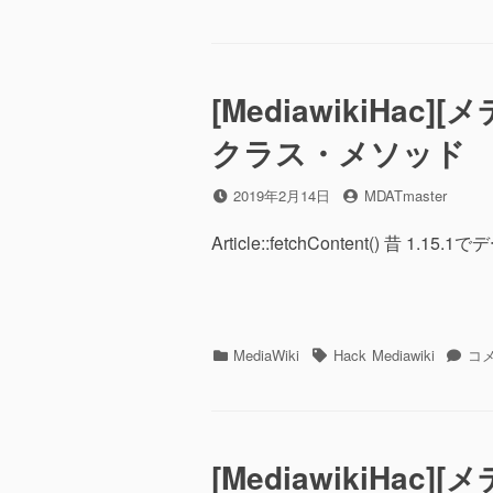
テ
グ
hack]
ゴ
認
リ
知
ー
機
[MediawikiH
能
低
クラス・メソッド
下
し
た
投
2019年2月14日
投
MDATmaster
あ
稿
稿
な
日
者
Article::fetchContent() 昔
た
必
見。
PHP
で
カ
MediaWiki
タ
Hack
Mediawiki
[Me
コ
忘
テ
グ
[メ
れ
ゴ
デ
が
リ
ィ
ち
ー
ア
な
[MediawikiH
ウ
コ
ィ