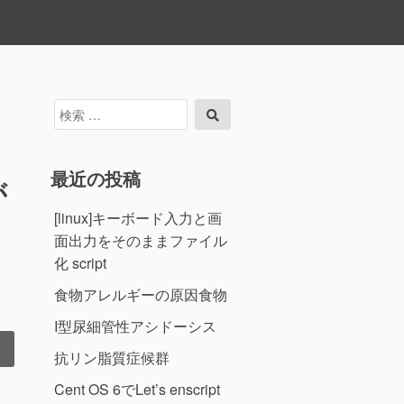
検
検
索
索
対
象:
最近の投稿
が
[linux]キーボード入力と画
面出力をそのままファイル
化 script
食物アレルギーの原因食物
I型尿細管性アシドーシス
抗リン脂質症候群
Cent OS 6でLet’s enscript