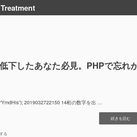
 Treatment
知機能低下したあなた必見。PHPで忘れ
mdHis”); 2019032722150 14桁の数字を出 …
“[php
続きを読む
hack]
認
する
知