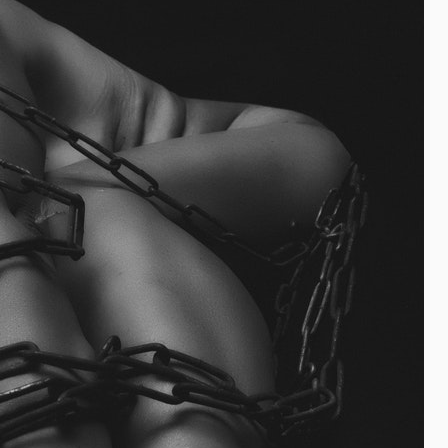
ず
レ
イ
ア
ウ
ト
が
崩
れ
る
こ
と
が
あ
る。”の
。