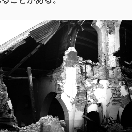
邪
魔
な
機
能
を
削
除・
改
変
・
し
ま
す。”の
。