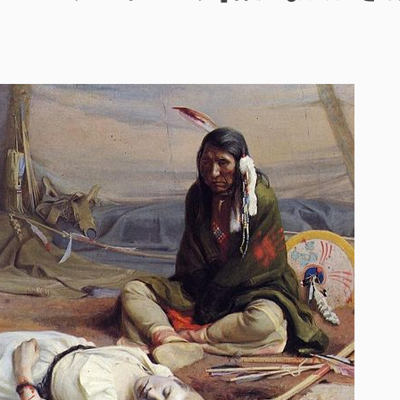
ッ
ク]
使
え
な
く
な
っ
た
ク
ラ
ス・
メ
ソ
・
ッ
ド”の