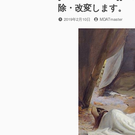
マ
除・改変します。
キ
ン
ハ
ド
ッ
に
投
2019年2月10日
投
MDATmaster
ク]
稿
稿
使
日
者
え
な
く
な
っ
た
ク
ラ
ス
メ
ソ
ッ
ド
に