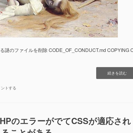
ファイルを削除 CODE_OF_CONDUCT.md COPYING 
“[MediawikiHac
続きを読む
[メ
デ
diawikiHac]
メントする
ィ
ア
ウ
ィ
キ
時々、PHPのエラーがでてCSSが適応され
ハ
ッ
れることがある。
ク]